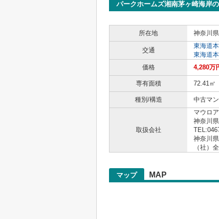
パークホームズ湘南茅ヶ崎海岸の
所在地
神奈川県
東海道本
交通
東海道本
価格
4,280万
専有面積
72.41㎡
種別/構造
中古マン
マウロア
神奈川県
取扱会社
TEL:046
神奈川県知
（社）全
MAP
マップ