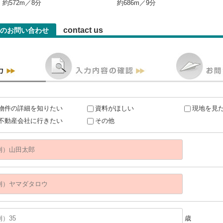
約572m／8分
約686m／9分
contact us
へのお問い合わせ
物件の詳細を知りたい
資料がほしい
現地を見
不動産会社に行きたい
その他
歳