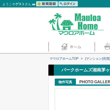
ようこそ
ゲスト
さん
マウロアホームTOP
>
(マンション(売買
パークホームズ湘南茅ヶ
PHOTO GALLE
物件写真