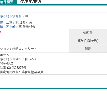
OVERVIEW
物件概要
茅ヶ崎市
汐見台
3-10
線
「
辻堂
」駅 徒歩25分
線
「
茅ケ崎
」駅 徒歩47分
円
管理費
築年月(築年数)
ション / 鉄筋コンクリート
階建
ホーム
茅ヶ崎市南湖５丁目17-53
7-67-4862
事 (3) 第28272号
国宅地建物取引業保証協会会員