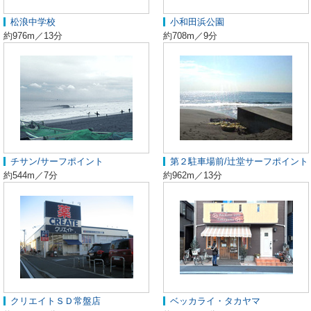
松浪中学校
小和田浜公園
約976m／13分
約708m／9分
チサン/サーフポイント
第２駐車場前/辻堂サーフポイント
約544m／7分
約962m／13分
クリエイトＳＤ常盤店
ベッカライ・タカヤマ