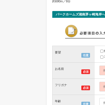
約690m／9分
パークホームズ湘南茅ヶ崎海岸
要望
任意
お名前
必須
フリガナ
必須
年齢
任意