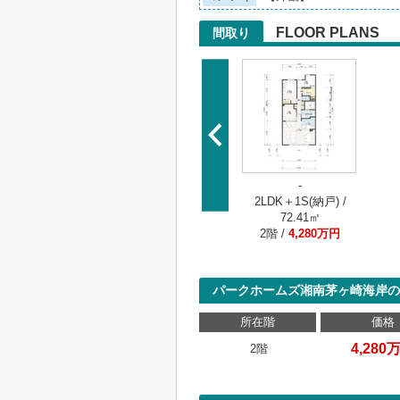
FLOOR PLANS
間取り
-
2LDK＋1S(納戸) /
72.41㎡
2階 /
4,280万円
パークホームズ湘南茅ヶ崎海岸の
所在階
価格
4,280
2階