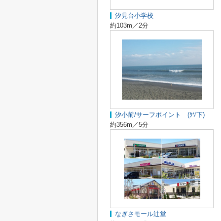
汐見台小学校
約103m／2分
汐小前/サーフポイント (ｸｿ下)
約356m／5分
なぎさモール辻堂