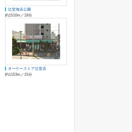
辻堂海浜公園
約1510m／19分
オーケーストア辻堂店
約1153m／15分