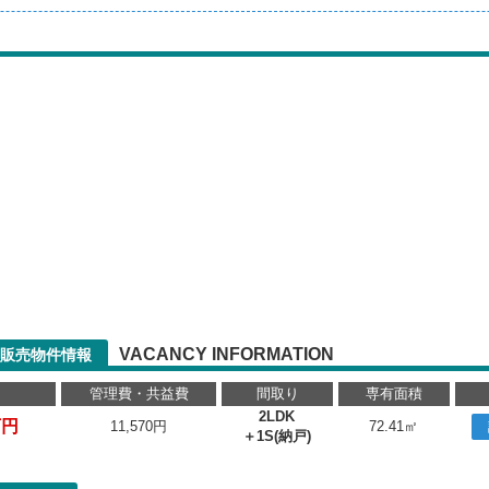
VACANCY INFORMATION
販売物件情報
管理費・共益費
間取り
専有面積
2LDK
万円
11,570円
72.41㎡
＋1S(納戸)