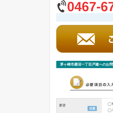
0467-6
茅ヶ崎市菱沼一丁目戸建へのお問
要望
任意