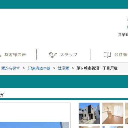
営業時
線・駅から探す
>
JR東海道本線
>
辻堂駅
>
茅ヶ崎市菱沼一丁目戸建
RY