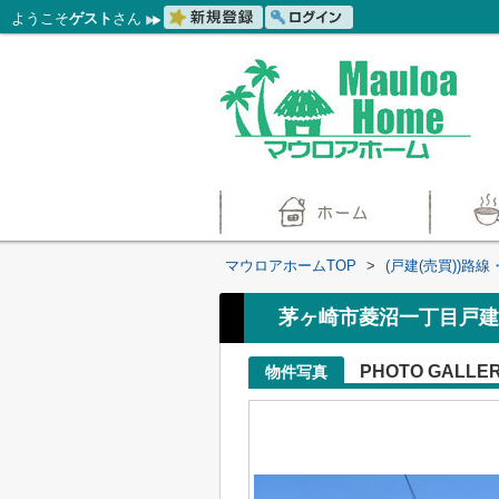
ようこそ
ゲスト
さん
マウロアホームTOP
>
(戸建(売買))路
茅ヶ崎市菱沼一丁目戸建
PHOTO GALLE
物件写真