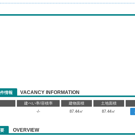
VACANCY INFORMATION
件情報
り
建ぺい率/容積率
建物面積
土地面積
-/-
87.44㎡
87.44㎡
OVERVIEW
要