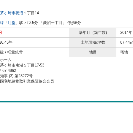
茅ヶ崎市
菱沼
１丁目14
線
「
辻堂
」駅 バス5分 「菱沼一丁目」 停歩6分
円
築年月（築年数)
2014年
26.45坪
土地面積/坪数
87.44
建 / 軽量鉄骨
地目
宅地
ホーム
茅ヶ崎市南湖５丁目17-53
7-67-4862
事 (3) 第28272号
国宅地建物取引業保証協会会員