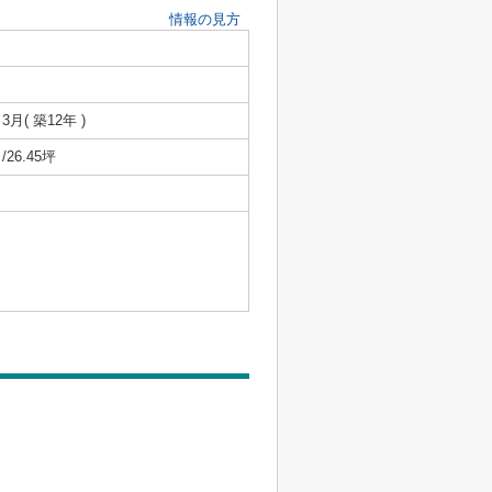
情報の見方
 3月( 築12年 )
㎡/26.45坪