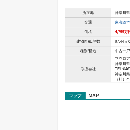
所在地
神奈川県
交通
東海道本
価格
4,799万
建物面積/坪数
87.44㎡/
種別/構造
中古一戸
マウロア
神奈川県
取扱会社
TEL:046
神奈川県知
（社）全
MAP
マップ