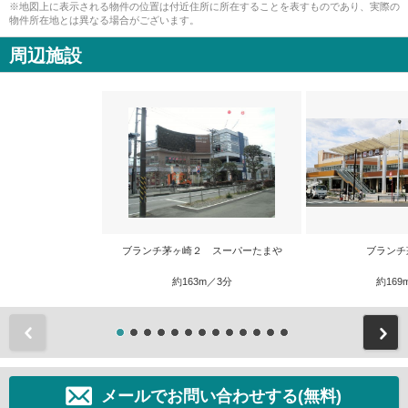
※地図上に表示される物件の位置は付近住所に所在することを表すものであり、実際の
物件所在地とは異なる場合がございます。
周辺施設
ブランチ茅ヶ崎２ スーパーたまや
ブランチ
約163m／3分
約169
前
メールでお問い合わせする(無料)