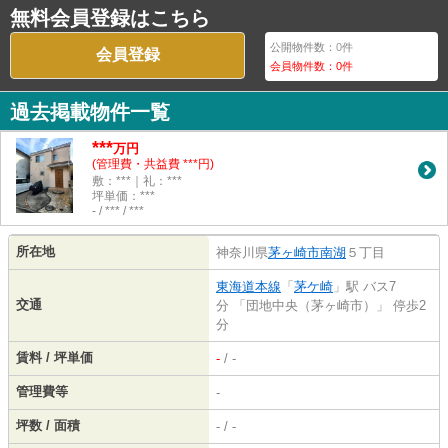
無料会員登録はこちら
公開物件数：
0
件
会員登録
会員物件数：
0
件
過去掲載物件一覧
***
万円
(管理費・共益費 ***円)
敷：***｜礼：***
坪単価：***
- / *** / ***
所在地
神奈川県
茅ヶ崎市
南湖
５丁目
東海道本線
「
茅ケ崎
」駅 バス7
交通
分 「団地中央（茅ヶ崎市）」 停歩2
分
賃料 / 坪単価
-
/ -
管理費等
-
坪数 / 面積
- / -