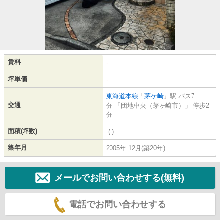
賃料
-
坪単価
-
東海道本線
「
茅ケ崎
」駅 バス7
交通
分 「団地中央（茅ヶ崎市）」 停歩2
分
面積(坪数)
-(-)
築年月
2005年 12月(築20年)
メールでお問い合わせする(無料)
電話でお問い合わせする