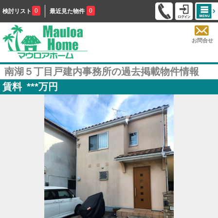
0
0
検討リスト
最近見た物件
お問合せ
南湖５丁目戸建内事務所の過去掲載物件情報
賃料
***
万円