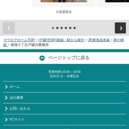
小笠原章夫
前
マウロアホームTOP
>
(戸建(売買))路線・駅から探す
>
JR東海道本線
>
茅ケ崎
駅
>
南湖５丁目戸建内事務所
ページトップに戻る
営業時間:10:00～18:00
定休日:火・水曜定休
ホーム
会社概要
お問い合わせ
PCサイト