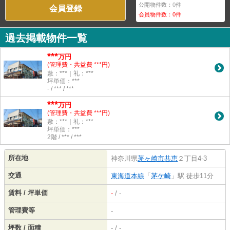
公開物件数：
0
件
会員登録
会員物件数：
0
件
過去掲載物件一覧
***
万円
(管理費・共益費 ***円)
敷：***｜礼：***
坪単価：***
- / *** / ***
***
万円
(管理費・共益費 ***円)
敷：***｜礼：***
坪単価：***
2階 / *** / ***
所在地
神奈川県
茅ヶ崎市
共恵
２丁目4-3
交通
東海道本線
「
茅ケ崎
」駅 徒歩11分
賃料 / 坪単価
-
/ -
管理費等
-
坪数 / 面積
- / -