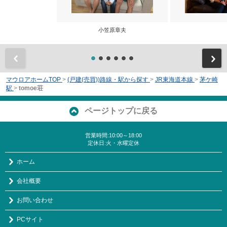
小笠原章夫
前
マウロアホームTOP
>
(戸建(売買))路線・駅から探す
>
JR東海道本線
>
茅ケ崎
駅
>
tomoe荘
ページトップに戻る
営業時間:10:00～18:00
定休日:火・水曜定休
ホーム
会社概要
お問い合わせ
PCサイト