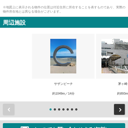
※地図上に表示される物件の位置は付近住所に所在することを表すものであり、実際の
物件所在地とは異なる場合がございます。
周辺施設
サザンビーチ
茅ヶ崎
約1049m／14分
約893
前