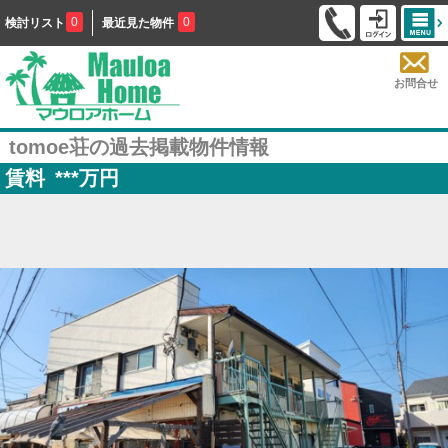
0
0
検討リスト
最近見た物件
お問合せ
tomoe荘の過去掲載物件情報
賃料
***
万円