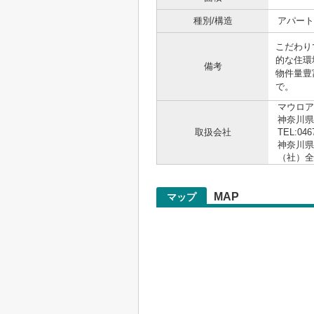
種別/構造
アパート 
こだわり
的な住環
備考
物件量豊
で。
マウロア
神奈川県
取扱会社
TEL:046
神奈川県知
（社）全
MAP
マップ