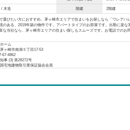
/ 木造
階建
2階建
で選びたい方におすすめ。茅ヶ崎市エリアで住まいをお探しなら「ワレアハ
境のある、2019年築の物件です。アパートタイプのお部屋です。出勤に楽
富な当社なら、茅ヶ崎市エリアの住まい探しもスムーズです。お電話でのお問い合わ
ホーム
茅ヶ崎市南湖５丁目17-53
7-67-4862
事 (3) 第28272号
国宅地建物取引業保証協会会員