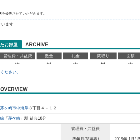
状を優先させていただきます。
ています
ARCHIVE
たお部屋
管理費・共益費
敷金
礼金
間取り
面積
***
***
***
***
***
せください。
OVERVIEW
茅ヶ崎市
中海岸
３丁目４－１２
線
「
茅ケ崎
」駅 徒歩18分
管理費・共益費
-
築年月(築年数)
2019年 1月( 