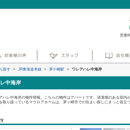
営業時
から探す
>
JR東海道本線
>
茅ケ崎駅
>
ワレアハレ中海岸
レ中海岸
アハレ中海岸の物件情報。こちらの物件はアパートです。清潔感のある室内が
を取り扱っているマウロアホームは、茅ヶ崎市での住まい探しにきっと役立
RY