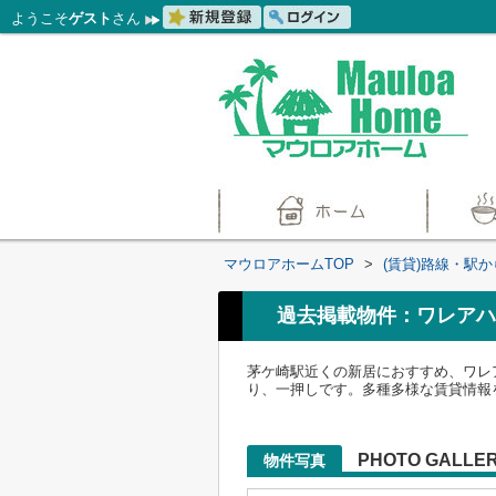
ようこそ
ゲスト
さん
マウロアホームTOP
>
(賃貸)路線・駅
過去掲載物件：ワレアハ
茅ケ崎駅近くの新居におすすめ、ワレ
り、一押しです。多種多様な賃貸情報
PHOTO GALLE
物件写真