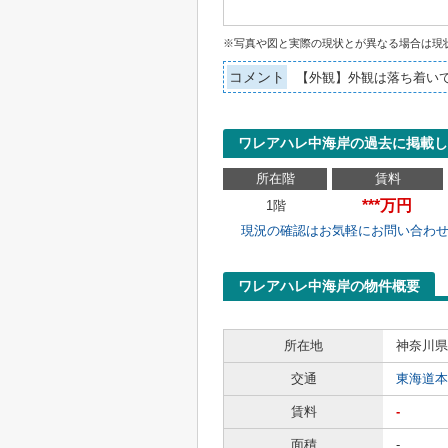
※写真や図と実際の現状とが異なる場合は現
コメント
【外観】外観は落ち着い
ワレアハレ中海岸の過去に掲載し
所在階
賃料
***万円
1階
現況の確認はお気軽にお問い合わ
ワレアハレ中海岸の物件概要
所在地
神奈川県
交通
東海道本
賃料
-
面積
-