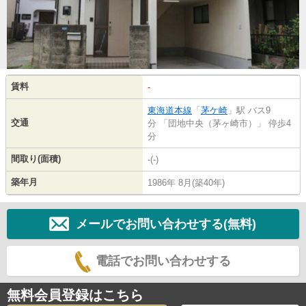
賃料
-
東海道本線
「
茅ケ崎
」駅 バス9
交通
分 「団地中央（茅ヶ崎市）」 停歩4
分
間取り(面積)
-(-)
築年月
1986年 8月(築40年)
メールでお問い合わせする(無料)
電話でお問い合わせする
無料会員登録はこちら