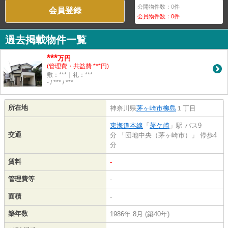
公開物件数：
0
件
会員登録
会員物件数：
0
件
過去掲載物件一覧
***
万円
(管理費・共益費 ***円)
敷：***｜礼：***
- / *** / ***
所在地
神奈川県
茅ヶ崎市
柳島
１丁目
東海道本線
「
茅ケ崎
」駅 バス9
交通
分 「団地中央（茅ヶ崎市）」 停歩4
分
賃料
-
管理費等
-
面積
-
築年数
1986年 8月 (築40年)