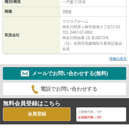
種別/構造
一戸建て/木造
階建
2階建
マウロアホーム
神奈川県茅ヶ崎市南湖５丁目17-53
TEL:0467-67-4862
取扱会社
神奈川県知事 (3) 第28272号
（社）全国宅地建物取引業保証協会
会員
情報の見方
メールでお問い合わせする(無料)
電話でお問い合わせする
無料会員登録はこちら
公開物件数：
0
件
会員登録
会員物件数：
0
件