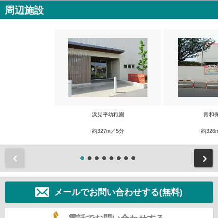
周辺施設
浜見平幼稚園
青和
約327m／5分
約326
前
メールでお問い合わせする(無料)