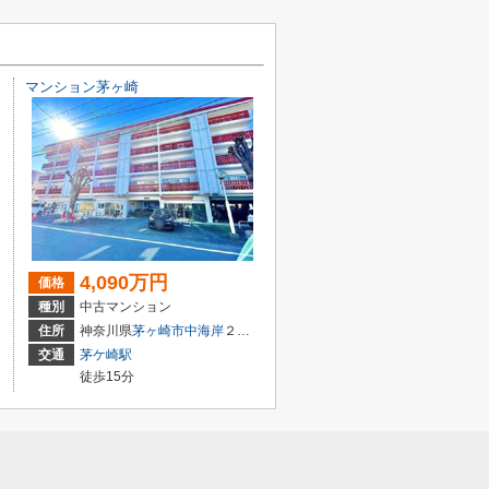
マンション茅ヶ崎
4,090万円
価格
種別
中古マンション
住所
神奈川県
茅ヶ崎市
中海岸
２丁目5-5
交通
茅ケ崎駅
徒歩15分