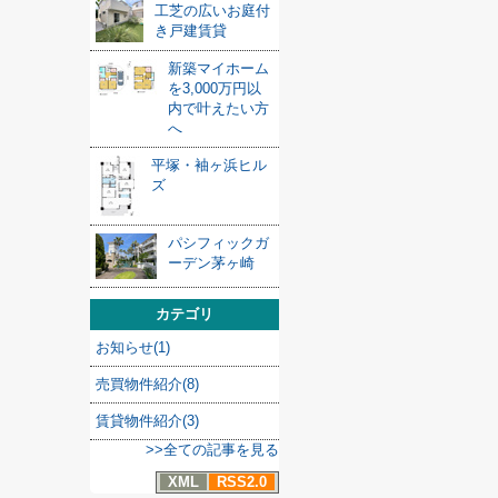
工芝の広いお庭付
き戸建賃貸
新築マイホーム
を3,000万円以
内で叶えたい方
へ
平塚・袖ヶ浜ヒル
ズ
パシフィックガ
ーデン茅ヶ崎
カテゴリ
お知らせ(1)
売買物件紹介(8)
賃貸物件紹介(3)
>>全ての記事を見る
XML
RSS2.0