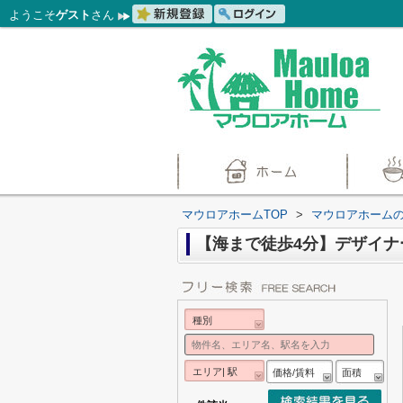
ようこそ
ゲスト
さん
マウロアホームTOP
>
マウロアホーム
【海まで徒歩4分】デザイ
種別
エリア| 駅
価格/賃料
面積