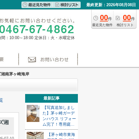
最終更新：2026年08月08日
00
00
件
件
最近見た物件
検討リスト
間：10:00～18:00
定休日：火・水曜定休
ズ湘南茅ヶ崎海岸
最新記事
覧
【写真追加しまし
た】茅ヶ崎ガーデ
ンハウス リフォー
ズ湘
ム完了！専用庭...
【茅ヶ崎市東海
26-07-10