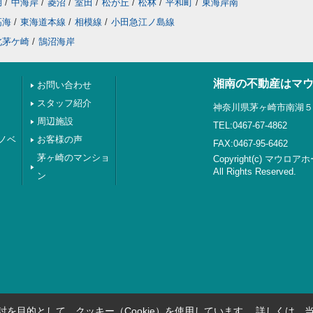
湖
/
中海岸
/
菱沼
/
室田
/
松が丘
/
松林
/
平和町
/
東海岸南
高海
/
東海道本線
/
相模線
/
小田急江ノ島線
北茅ケ崎
/
鵠沼海岸
湘南の不動産はマ
お問い合わせ
スタッフ紹介
神奈川県茅ヶ崎市南湖５丁
周辺施設
TEL:0467-67-4862
ノベ
お客様の声
FAX:0467-95-6462
茅ヶ崎のマンショ
Copyright(c) マウロア
All Rights Reserved.
ン
を目的として、クッキー（Cookie）を使用しています。
詳しくは、