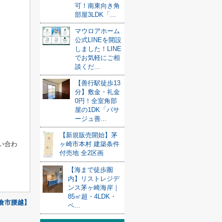
可！南東向き角
部屋3LDK「...
マウロアホーム
公式LINEを開設
しました！LINE
でお気軽にご相
談くだ...
【善行駅徒歩13
分】敷金・礼金
0円！全室角部
屋の1DK「パサ
ージュ善...
【新規販売開始】茅
い合わ
ヶ崎市本村 建築条件
付売地 全2区画
【海まで徒歩圏
内】リストレジデ
ンス茅ヶ崎海岸｜
85㎡超・4LDK・
倉市腰越】
ペ...