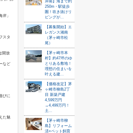
岸南】海まで約
250m・駅徒歩
圏！吹き抜けリ
海岸」
ビングが...
【募集開始】エ
レガンス湘南
フスタ
（茅ヶ崎市松
尾）
【茅ヶ崎市本
は開放
村】約47坪のゆ
とりある敷地！
ーなど
理想の住まいを
叶える建...
。
【価格改定】茅
ヶ崎市柳島2丁
目 新築戸建
遊びに
4,599万円
→4,499万円！
土...
えた魅
【茅ヶ崎市柳
島】リフォーム
済×ペット飼育