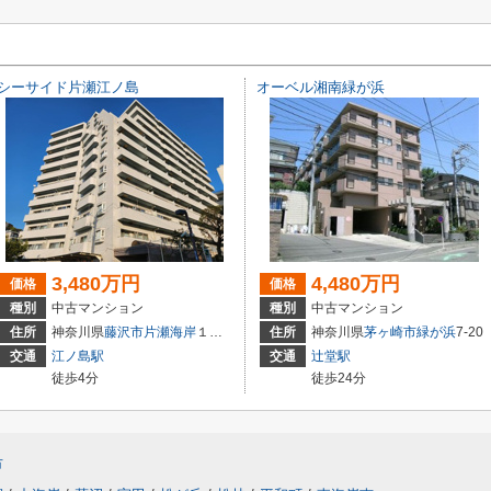
シーサイド片瀬江ノ島
オーベル湘南緑が浜
3,480万円
4,480万円
価格
価格
種別
中古マンション
種別
中古マンション
住所
神奈川県
藤沢市
片瀬海岸
１丁目8-21
住所
神奈川県
茅ヶ崎市
緑が浜
7-20
交通
江ノ島駅
交通
辻堂駅
徒歩4分
徒歩24分
市