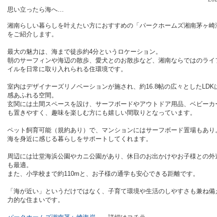
思い立ったら海へ…
湘南らしい暮らしを叶えたい方におすすめの「パークホームズ湘南茅ヶ崎
をご紹介します。
最大の魅力は、海まで徒歩約4分というロケーション。
朝のサーフィンや海辺の散歩、愛犬とのお散歩など、湘南ならではのライ
イルを日常に取り入れられる住環境です。
室内はデザイナーズリノベーションが施され、約16.8帖の広々としたLDK
感あふれる空間。
玄関には土間スペースを設け、サーフボードやアウトドア用品、ベビーカ
も置きやすく、趣味を楽しむ方にも嬉しい間取りとなっています。
ペット飼育可能（規約あり）で、マンションにはサーフボード置場もあり
海を身近に感じる暮らしをサポートしてくれます。
周辺には辻堂海浜公園やカニ公園があり、休日のお出かけやお子様との外
も最適。
また、小学校まで約110mと、お子様の通学も安心できる距離です。
「海が近い」というだけではなく、子育て環境や生活のしやすさも兼ね備
力的な住まいです。