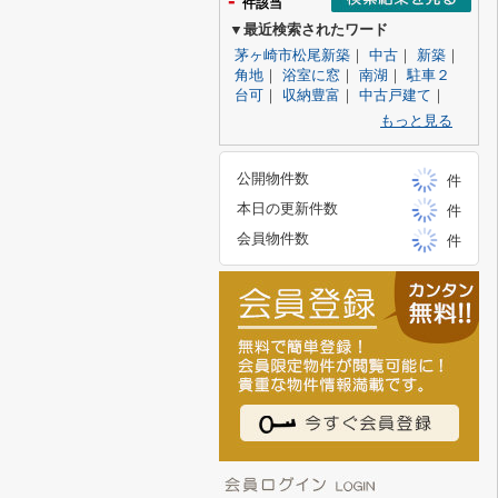
-
件該当
▼最近検索されたワード
茅ヶ崎市松尾新築
｜
中古
｜
新築
｜
角地
｜
浴室に窓
｜
南湖
｜
駐車２
台可
｜
収納豊富
｜
中古戸建て
｜
もっと見る
公開物件数
件
本日の更新件数
件
会員物件数
件