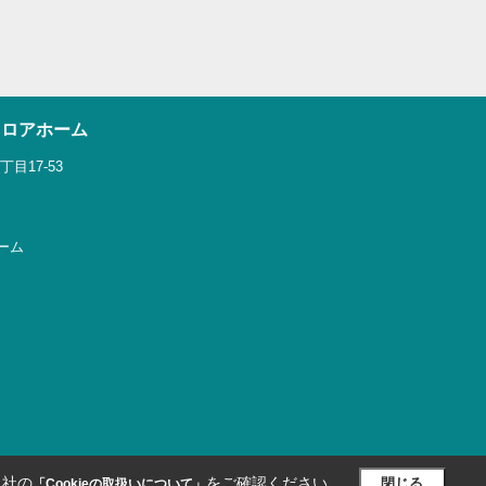
ウロアホーム
目17-53
ホーム
当社の
をご確認ください。
閉じる
「Cookieの取扱いについて」