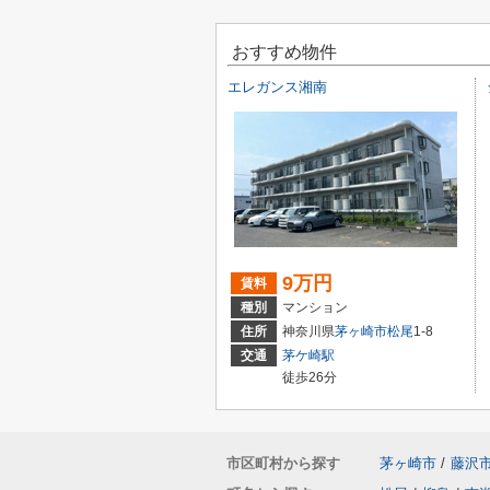
おすすめ物件
エレガンス湘南
9万円
賃料
種別
マンション
住所
神奈川県
茅ヶ崎市
松尾
1-8
交通
茅ケ崎駅
徒歩26分
市区町村から探す
茅ヶ崎市
/
藤沢