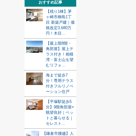
おすすめ記事
【残り1棟】茅
ヶ崎市柳島1丁
目 新築戸建｜価
格改定3,680万
円！木目...
【最上階8階・
角部屋】屋上テ
ラス付き！相模
湾・富士山を望
むリフォ...
海まで徒歩7
分！専用テラス
付きフルリノベ
ーション住戸
【平塚駅徒歩5
分】9階角部屋×
眺望良好｜ペッ
トと暮らせる｜
セレスト...
【鎌倉市腰越】人