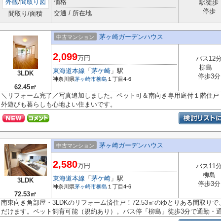
外観
/
間取り図
価格
駅徒歩
停歩
交通 / 所在地
間取り/面積
茅ヶ崎ガーデンハウス
中古マンション
2,099
万円
バス12
柳島
東海道本線
「
茅ケ崎
」駅
3LDK
停歩3分
神奈川県
茅ヶ崎市
柳島
１丁目4-6
62.45㎡
＼リフォーム完了／写真追加しました。ペット可＆南向き専用庭付１階住戸
外遊びも暮らしも心地よい住まいです。
茅ヶ崎ガーデンハウス
中古マンション
2,580
万円
バス11
柳島
東海道本線
「
茅ケ崎
」駅
3LDK
停歩3分
神奈川県
茅ヶ崎市
柳島
１丁目4-6
72.53㎡
南東向き角部屋・3LDKのリフォーム済住戸！72.53㎡のゆとりある間取り
だけます。ペット飼育可能（規約あり）。バス停「柳島」徒歩3分で通勤・通学