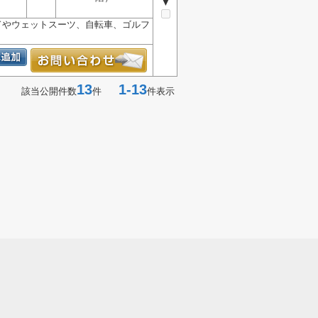
▼
ドやウェットスーツ、自転車、ゴルフ
13
1-13
該当公開件数
件
件表示