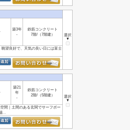
築3年
鉄筋コンクリート
分
-
7階/（7階建）
選択
▼
風・眺望良好で、天気の良い日には富士
築21
鉄筋コンクリート
分
年
2階/（5階建）
選択
-
▼
な住空間｜土間のある玄関でサーフボー
..