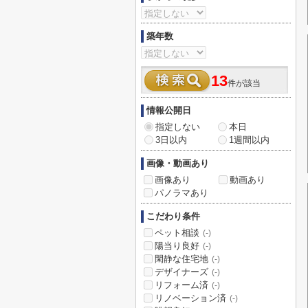
築年数
13
件が該当
情報公開日
指定しない
本日
3日以内
1週間以内
画像・動画あり
画像あり
動画あり
パノラマあり
こだわり条件
ペット相談
(-)
陽当り良好
(-)
閑静な住宅地
(-)
デザイナーズ
(-)
リフォーム済
(-)
リノベーション済
(-)