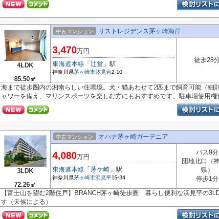
リストレジデンス茅ヶ崎海岸
中古マンション
3,470
万円
徒歩28
東海道本線
「
辻堂
」駅
4LDK
神奈川県
茅ヶ崎市
汐見台
2-10
85.50㎡
海まで徒歩圏内の湘南らしい住環境。犬・猫あわせて2匹まで飼育可能（細
ャワーを備え、マリンスポーツを楽しむ方にもおすすめです。駐車場使用権付.
オハナ茅ヶ崎ガーデニア
中古マンション
バス9分
4,080
万円
団地北口（
東海道本線
「
茅ケ崎
」駅
県）
3LDK
神奈川県
茅ヶ崎市
浜見平
15-34
停歩1分
72.26㎡
【富士山を望む2階住戸】BRANCH茅ヶ崎徒歩圏｜暮らし便利な浜見平の3
す（天候による）