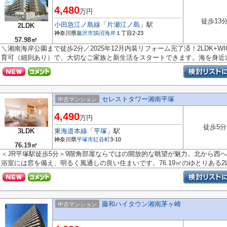
4,480
万円
徒歩13
小田急江ノ島線
「
片瀬江ノ島
」駅
2LDK
神奈川県
藤沢市
鵠沼海岸
１丁目2-23
57.98㎡
＼湘南海岸公園まで徒歩2分／2025年12月内装リフォーム完了済！2LDK+
育可（細則あり）で、大切なご家族と新生活をスタートできます。海を身近に感
セレストタワー湘南平塚
中古マンション
4,490
万円
徒歩5分
3LDK
東海道本線
「
平塚
」駅
神奈川県
平塚市
紅谷町
3-10
76.19㎡
＜JR平塚駅徒歩5分＞9階角部屋ならではの開放的な眺望が魅力。北から西へ続
浴室には窓を備え、明るく風通しの良い住まいです。76.19㎡のゆとりある2LDK
藤和ハイタウン湘南茅ヶ崎
中古マンション