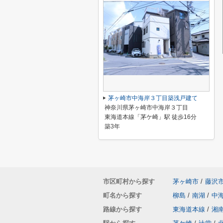
茅ヶ崎市中海岸３丁目築浅戸建て
神奈川県茅ヶ崎市中海岸３丁目
東海道本線「茅ケ崎」駅 徒歩16分
築3年
市区町村から探す
茅ヶ崎市
/
藤沢
町名から探す
柳島
/
南湖
/
中
路線から探す
東海道本線
/
湘