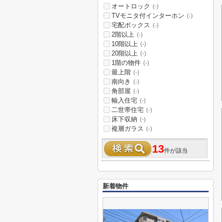
オートロック
(-)
TVモニタ付インターホン
(-)
宅配ボックス
(-)
2階以上
(-)
10階以上
(-)
20階以上
(-)
1階の物件
(-)
最上階
(-)
南向き
(-)
角部屋
(-)
輸入住宅
(-)
二世帯住宅
(-)
床下収納
(-)
複層ガラス
(-)
13
件が該当
新着物件