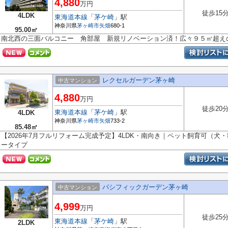
4,880
万円
徒歩15
4LDK
東海道本線
「
茅ケ崎
」駅
神奈川県
茅ヶ崎市
矢畑
680-1
95.00㎡
南北西の三面バルコニー 角部屋 新規リノベーション済！広々９５㎡超えの
レクセルガーデン茅ヶ崎
中古マンション
4,880
万円
徒歩20
東海道本線
「
茅ケ崎
」駅
4LDK
神奈川県
茅ヶ崎市
矢畑
733-2
85.48㎡
【2026年7月フルリフォーム完成予定】4LDK・南向き｜ペット飼育可（犬
ータイプ
パシフィックガーデン茅ヶ崎
中古マンション
4,999
万円
徒歩25
東海道本線
「
茅ケ崎
」駅
2LDK