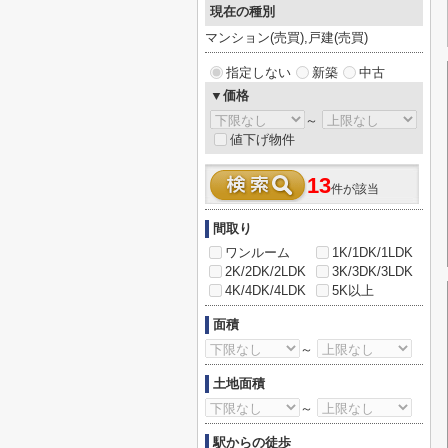
現在の種別
マンション(売買),戸建(売買)
指定しない
新築
中古
▼価格
～
値下げ物件
13
件が該当
間取り
ワンルーム
1K/1DK/1LDK
2K/2DK/2LDK
3K/3DK/3LDK
4K/4DK/4LDK
5K以上
面積
～
土地面積
～
駅からの徒歩