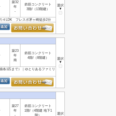
築32
鉄筋コンクリート
選択
分
年
▼
3階/（13階建）
-
４LDK フレスポ茅ヶ崎徒歩2分
築23
鉄筋コンクリート
分
年
4階/（8階建）
選択
南
▼
・猫各1匹まで）｜ゆとりあるファミリ
築27
鉄筋コンクリート
分
年
1階/（4階建 地下1
選択
-
階）