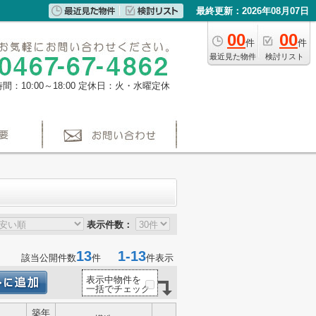
最終更新：2026年08月07日
00
00
件
件
最近見た物件
検討リスト
間：10:00～18:00
定休日：火・水曜定休
表示件数：
13
1-13
該当公開件数
件
件表示
表示中物件を
一括でチェック
築年