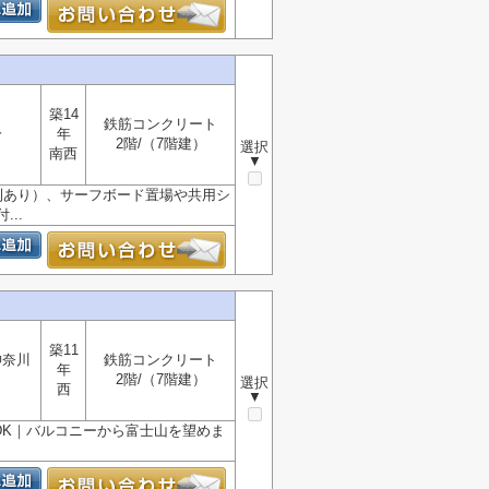
築14
鉄筋コンクリート
分
年
2階/（7階建）
選択
南西
▼
則あり）、サーフボード置場や共用シ
..
築11
神奈川
鉄筋コンクリート
年
2階/（7階建）
選択
西
▼
LDK｜バルコニーから富士山を望めま