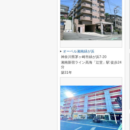
オーベル湘南緑が浜
神奈川県茅ヶ崎市緑が浜7-20
湘南新宿ライン高海「辻堂」駅 徒歩24
分
築31年