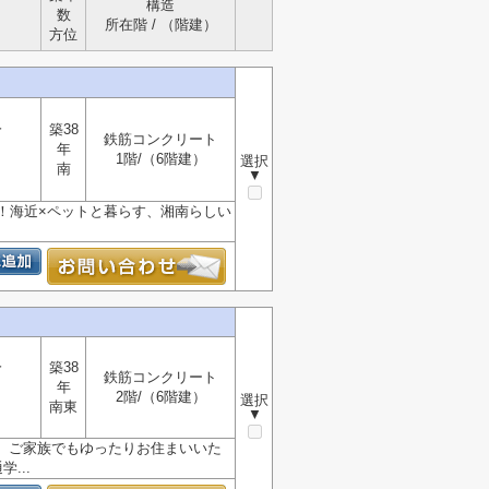
構造
数
所在階 / （階建）
方位
分
築38
鉄筋コンクリート
年
1階/（6階建）
選択
南
▼
！海近×ペットと暮らす、湘南らしい
分
築38
鉄筋コンクリート
年
2階/（6階建）
選択
南東
▼
で、ご家族でもゆったりお住まいいた
...