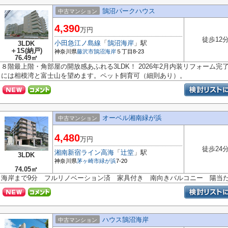
鵠沼パークハウス
中古マンション
4,390
万円
徒歩12
小田急江ノ島線
「
鵠沼海岸
」駅
3LDK
＋1S(納戸)
神奈川県
藤沢市
鵠沼海岸
５丁目8-23
76.49㎡
８階最上階・角部屋の開放感あふれる3LDK！ 2026年2月内装リフォーム完
には相模湾と富士山を望めます。ペット飼育可（細則あり）。
オーベル湘南緑が浜
中古マンション
4,480
万円
徒歩24
湘南新宿ライン高海
「
辻堂
」駅
3LDK
神奈川県
茅ヶ崎市
緑が浜
7-20
74.05㎡
海岸まで9分 フルリノベーション済 家具付き 南向きバルコニー 陽当
ハウス鵠沼海岸
中古マンション