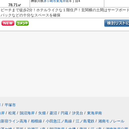
神奈川県
茅ヶ崎市
東海岸南
６丁目4
78.71㎡
ビーチまで徒歩2分！ホテルライクな１階住戸！玄関横の土間はサーフボー
バックなどの十分なスペースを確保
市
/
平塚市
海岸
/
松尾
/
鵠沼海岸
/
矢畑
/
菱沼
/
円蔵
/
汐見台
/
東海岸南
南新宿ライン高海
/
相模線
/
小田急江ノ島線
/
江ノ島電鉄
/
湘南モノレール