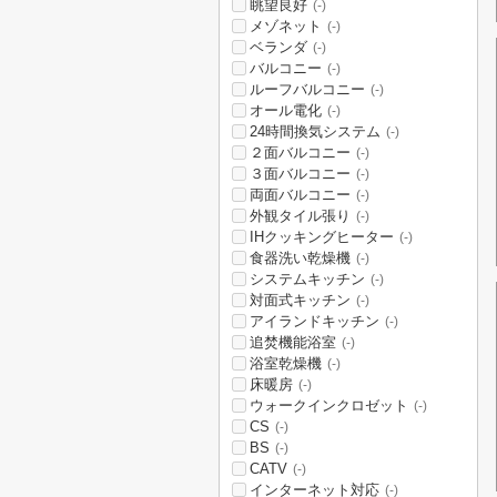
眺望良好
(-)
メゾネット
(-)
ベランダ
(-)
バルコニー
(-)
ルーフバルコニー
(-)
オール電化
(-)
24時間換気システム
(-)
２面バルコニー
(-)
３面バルコニー
(-)
両面バルコニー
(-)
外観タイル張り
(-)
IHクッキングヒーター
(-)
食器洗い乾燥機
(-)
システムキッチン
(-)
対面式キッチン
(-)
アイランドキッチン
(-)
追焚機能浴室
(-)
浴室乾燥機
(-)
床暖房
(-)
ウォークインクロゼット
(-)
CS
(-)
BS
(-)
CATV
(-)
インターネット対応
(-)