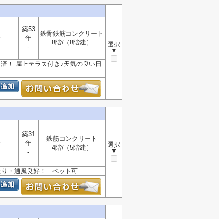
築53
鉄骨鉄筋コンクリート
分
年
8階/（8階建）
選択
-
▼
了済！ 屋上テラス付き♪天気の良い日
築31
鉄筋コンクリート
分
年
選択
4階/（5階建）
▼
-
たり・通風良好！ ペット可