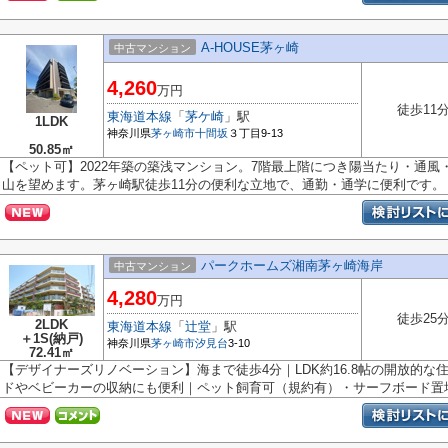
A-HOUSE茅ヶ崎
中古マンション
4,260
万円
徒歩11
東海道本線
「
茅ケ崎
」駅
1LDK
神奈川県
茅ヶ崎市
十間坂
３丁目9-13
50.85㎡
【ペット可】2022年築の築浅マンション。7階最上階につき陽当たり・通
山を望めます。茅ヶ崎駅徒歩11分の便利な立地で、通勤・通学に便利です。
パークホームズ湘南茅ヶ崎海岸
中古マンション
4,280
万円
徒歩25
2LDK
東海道本線
「
辻堂
」駅
＋1S(納戸)
神奈川県
茅ヶ崎市
汐見台
3-10
72.41㎡
【デザイナーズリノベーション】海まで徒歩4分｜LDK約16.8帖の開放的
ドやベビーカーの収納にも便利｜ペット飼育可（規約有）・サーフボード置場.