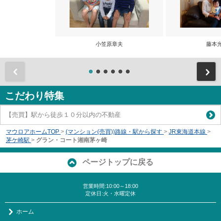
小笠原章夫
藤本
前
こだわり特集
【売買】駅から徒歩１０分以内の不動産
マウロアホームTOP
>
(マンション(売買))路線・駅から探す
>
JR東海道本線
>
茅ケ崎駅
>
グラン・コート湘南茅ヶ崎
ページトップに戻る
営業時間:10:00～18:00
定休日:火・水曜定休
ホーム