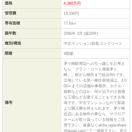
価格
4,380万円
管理費
13,190円
専有面積
77.59㎡
築年数
2006年 3月 (築20年)
種別/構造
中古マンション/鉄筋コンクリート
階建
4階建
茅ケ崎駅周辺への引っ越しをお考え
なら「グラン・コート湘南茅ヶ
崎」。駅から物件まで徒歩9分です。
立地している第一種住居地域は、3,0
00㎡までの店舗や事務所、ホテル・
旅館などのほか、50㎡以下の小規模
な工場などを建てることもできる地
備考
域です。中古マンションなので新築
より購入費を抑えられます。茅ケ崎
近辺にある物件の事なら、マウロア
ホームが取り扱っている情報をご活
用下さい。遠慮なくaloha.ogasahara
@gmail.comにてご連絡下さい。皆さ