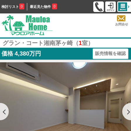
0
0
検討リスト
最近見た物件
お問合せ
グラン・コート湘南茅ヶ崎（
1
室）
価格
4,380万円
販売情報を確認