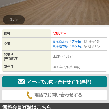
1 / 9
価格
4,380万円
東海道本線
「
茅ケ崎
」駅 徒歩9分
交通
東海道本線
「
茅ケ崎
」駅 徒歩17分
間取り
3LDK(77.59㎡)
(専有面積)
築年月
2006年 3月(築20年)
メールでお問い合わせする(無料)
電話でお問い合わせする
無料会員登録はこちら