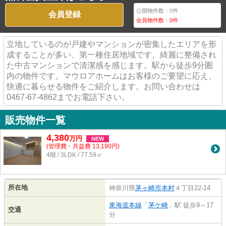
公開物件数：
0
件
会員登録
会員物件数：
0
件
立地しているのが戸建やマンションが密集したエリアを形
成することが多い、第一種住居地域です。綺麗に整備され
た中古マンションで清潔感を感じます。駅から徒歩9分圏
内の物件です。マウロアホームはお客様のご要望に応え、
快適に暮らせる物件をご紹介します。お問い合わせは
0467-67-4862までお電話下さい。
販売物件一覧
4,380
万
円
NEW
(管理費・共益費 13,190円)
4階 / 3LDK / 77.59㎡
所在地
神奈川県
茅ヶ崎市
本村
４丁目22-14
東海道本線
「
茅ケ崎
」駅 徒歩9～17
交通
分