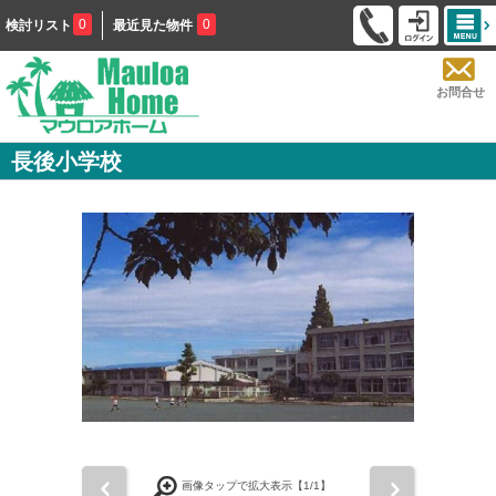
0
0
検討リスト
最近見た物件
お問合せ
長後小学校
前
次
画像タップで拡大表示【
1
/1】