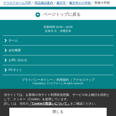
マウロアホームTOP
>
周辺施設案内
>
藤沢市
>
藤沢市の小学校
>
長後小学校
ページトップに戻る
営業時間:10:00～18:00
定休日:火・水曜定休
ホーム
会社概要
お問い合わせ
PCサイト
プライバシーポリシー
利用規約
｜アクセスマップ
｜
Copyright(c) マウロアホーム All rights reserved.
当サイトでは、お客様の当サイト利用状況把握、サービス向上検討を目的と
して、クッキー（Cookie）を使用しています。
詳しくは、当社の
「Cookieの取扱いについて」
をご確認ください。
閉じる