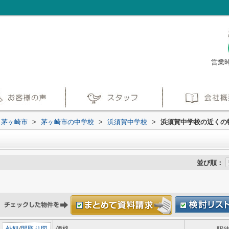
営業時
茅ヶ崎市
>
茅ヶ崎市の中学校
>
浜須賀中学校
>
浜須賀中学校の近くの
並び順：
外観
/
間取り図
価格