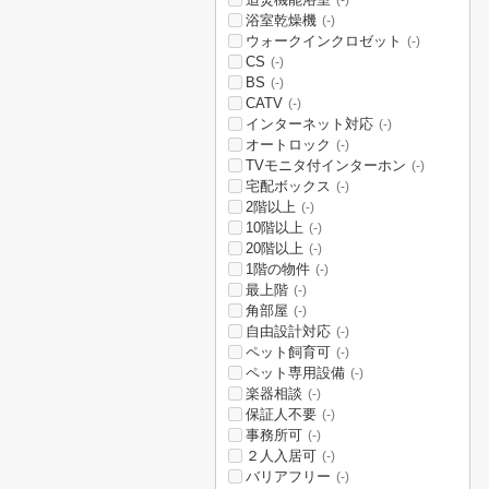
(-)
浴室乾燥機
(-)
ウォークインクロゼット
(-)
CS
(-)
BS
(-)
CATV
(-)
インターネット対応
(-)
オートロック
(-)
TVモニタ付インターホン
(-)
宅配ボックス
(-)
2階以上
(-)
10階以上
(-)
20階以上
(-)
1階の物件
(-)
最上階
(-)
角部屋
(-)
自由設計対応
(-)
ペット飼育可
(-)
ペット専用設備
(-)
楽器相談
(-)
保証人不要
(-)
事務所可
(-)
２人入居可
(-)
バリアフリー
(-)