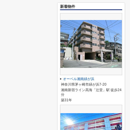
新着物件
オーベル湘南緑が浜
神奈川県茅ヶ崎市緑が浜7-20
湘南新宿ライン高海「辻堂」駅 徒歩24
分
築31年