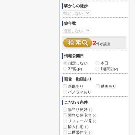
駅からの徒歩
築年数
2
件が該当
情報公開日
指定しない
本日
3日以内
1週間以内
画像・動画あり
画像あり
動画あり
パノラマあり
こだわり条件
陽当り良好
(-)
閑静な住宅地
(-)
リフォーム済
(-)
輸入住宅
(-)
二世帯住宅
(-)