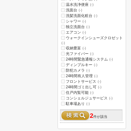
温水洗浄便座
(-)
洗面台
(-)
洗髪洗面化粧台
(-)
シャワー
(-)
独立洗面台
(-)
エアコン
(-)
ウォークインシューズクロゼット
(-)
収納豊富
(-)
光ファイバー
(-)
24時間緊急通報システム
(-)
ディンプルキー
(-)
防犯カメラ
(-)
24時間有人管理
(-)
フロントサービス
(-)
24時間ゴミ出し可
(-)
住戸内覧可能
(-)
コンシェルジュサービス
(-)
駐車場あり
(-)
2
件が該当