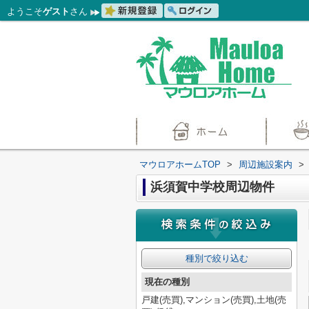
ようこそ
ゲスト
さん
マウロアホームTOP
>
周辺施設案内
>
浜須賀中学校周辺物件
種別で絞り込む
現在の種別
戸建(売買),マンション(売買),土地(売