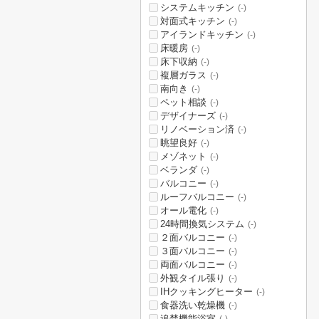
システムキッチン
(-)
対面式キッチン
(-)
アイランドキッチン
(-)
床暖房
(-)
床下収納
(-)
複層ガラス
(-)
南向き
(-)
ペット相談
(-)
デザイナーズ
(-)
リノベーション済
(-)
眺望良好
(-)
メゾネット
(-)
ベランダ
(-)
バルコニー
(-)
ルーフバルコニー
(-)
オール電化
(-)
24時間換気システム
(-)
２面バルコニー
(-)
３面バルコニー
(-)
両面バルコニー
(-)
外観タイル張り
(-)
IHクッキングヒーター
(-)
食器洗い乾燥機
(-)
追焚機能浴室