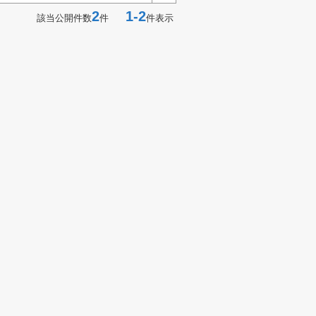
2
1-2
該当公開件数
件
件表示