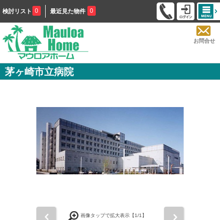
0
0
検討リスト
最近見た物件
お問合せ
茅ヶ崎市立病院
前
次
画像タップで拡大表示【
1
/1】