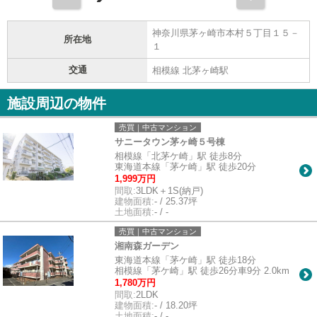
神奈川県茅ヶ崎市本村５丁目１５－
所在地
１
交通
相模線 北茅ヶ崎駅
施設周辺の物件
売買｜中古マンション
サニータウン茅ヶ崎５号棟
相模線「北茅ケ崎」駅 徒歩8分
東海道本線「茅ケ崎」駅 徒歩20分
1,999万円
間取:
3LDK＋1S(納戸)
建物面積:
- / 25.37坪
土地面積:
- / -
売買｜中古マンション
湘南森ガーデン
東海道本線「茅ケ崎」駅 徒歩18分
相模線「茅ケ崎」駅 徒歩26分車9分 2.0km
1,780万円
間取:
2LDK
建物面積:
- / 18.20坪
土地面積:
- / -