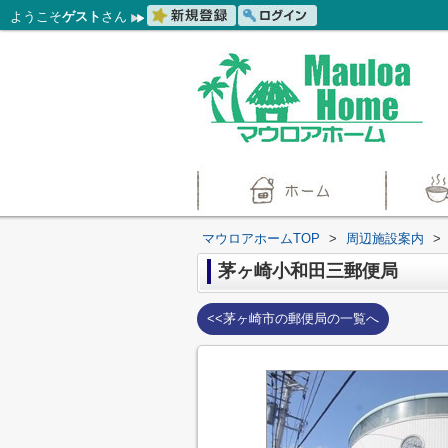
ようこそ
ゲスト
さん
マウロアホームTOP
>
周辺施設案内
>
茅ヶ崎小和田三郵便局
<<茅ヶ崎市の郵便局の一覧へ