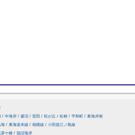
市
湖
/
中海岸
/
菱沼
/
室田
/
松が丘
/
松林
/
平和町
/
東海岸南
高海
/
東海道本線
/
相模線
/
小田急江ノ島線
北茅ケ崎
/
鵠沼海岸