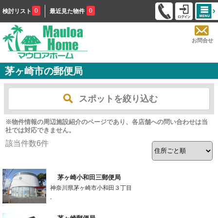
0
0
検討リスト
最近見た物件
お問合せ
茅ヶ崎市の郵便局
スポットを絞り込む
※物件情報の周辺施設紹介のページであり、各店舗への問い合わせは当
社では対応できません。
該当件数
6
件
茅ヶ崎小和田三郵便局
神奈川県茅ヶ崎市小和田３丁目
-