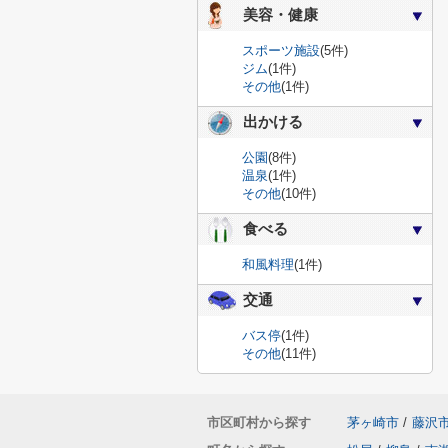
美容・健康
スポーツ施設
(5件)
ジム
(1件)
その他
(1件)
出かける
公園
(8件)
温泉
(1件)
その他
(10件)
食べる
和風料理
(1件)
交通
バス停
(1件)
その他
(11件)
市区町村から探す
茅ヶ崎市
/
藤沢