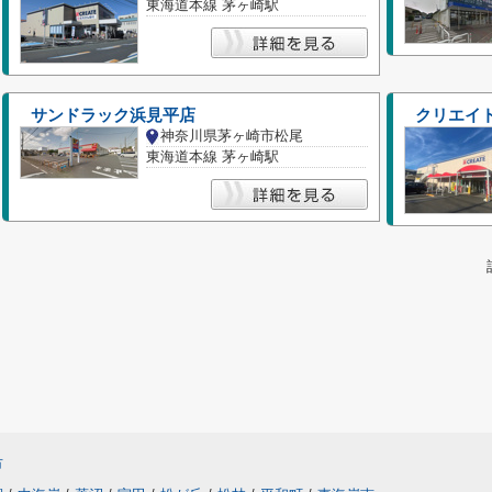
東海道本線 茅ヶ崎駅
サンドラック浜見平店
クリエイ
神奈川県茅ヶ崎市松尾
東海道本線 茅ヶ崎駅
市