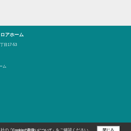
ウロアホーム
目17-53
ホーム
当社の
をご確認ください。
閉じる
「Cookieの取扱いについて」