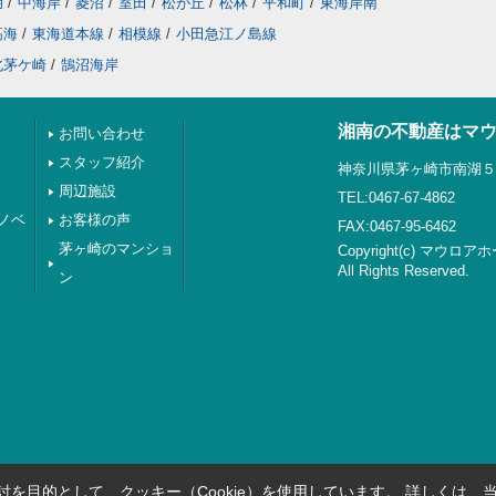
湖
/
中海岸
/
菱沼
/
室田
/
松が丘
/
松林
/
平和町
/
東海岸南
高海
/
東海道本線
/
相模線
/
小田急江ノ島線
北茅ケ崎
/
鵠沼海岸
湘南の不動産はマ
お問い合わせ
スタッフ紹介
神奈川県茅ヶ崎市南湖５丁
周辺施設
TEL:0467-67-4862
ノベ
お客様の声
FAX:0467-95-6462
茅ヶ崎のマンショ
Copyright(c) マウロア
All Rights Reserved.
ン
を目的として、クッキー（Cookie）を使用しています。
詳しくは、