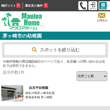
0
0
検討リスト
最近見た物件
お問合せ
茅ヶ崎市の幼稚園
スポットを絞り込む
※物件情報の周辺施設紹介のページであり、各店舗への問い合わせは当
社では対応できません。
該当件数
1
件
浜見平幼稚園
神奈川県茅ヶ崎市松尾
東海道本線 茅ヶ崎駅
-